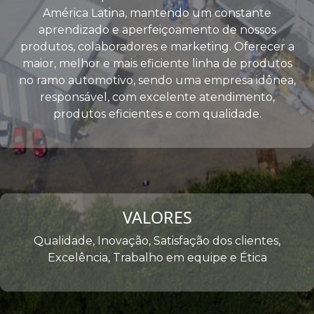
América Latina, mantendo um constante
aprendizado e aperfeiçoamento de nossos
produtos, colaboradores e marketing. Oferecer a
maior, melhor e mais eficiente linha de produtos
no ramo automotivo, sendo uma empresa idônea,
responsável, com excelente atendimento,
produtos eficientes e com qualidade.
VALORES
Qualidade, Inovação, Satisfação dos clientes,
Excelência, Trabalho em equipe e Ética